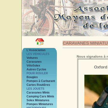
CARAVANES MINIAT
L'Association
LES VEHICULES
Nous signalons à n
Voitures
Caravanes
VéloSolex
Oxford 
Autres Cyclos
POUR ROULER
Bougies
Pompes à Carburant
Cartes Routières
LES JOUETS
Caravanes Minis
Camping Cars Minis
Solex Miniatures
Pompes Miniatures