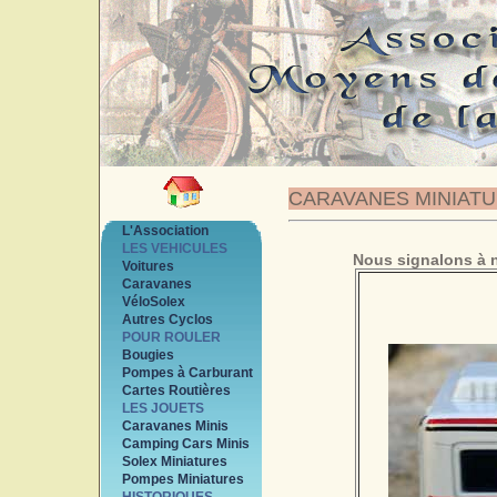
CARAVANES MINIAT
L'Association
LES VEHICULES
Nous signalons à n
Voitures
Caravanes
VéloSolex
Autres Cyclos
POUR ROULER
Bougies
Pompes à Carburant
Cartes Routières
LES JOUETS
Caravanes Minis
Camping Cars Minis
Solex Miniatures
Pompes Miniatures