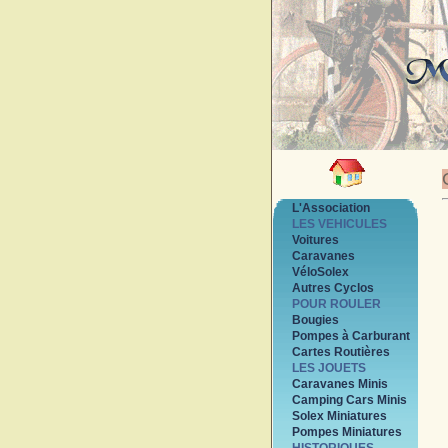
L'Association
LES VEHICULES
Voitures
Caravanes
VéloSolex
Autres Cyclos
POUR ROULER
Bougies
Pompes à Carburant
Cartes Routières
LES JOUETS
Caravanes Minis
Camping Cars Minis
Solex Miniatures
Pompes Miniatures