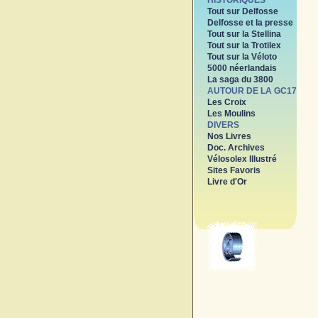
HISTORIQUES
Tout sur Delfosse
Delfosse et la presse
Tout sur la Stellina
Tout sur la Trotilex
Tout sur la Véloto
5000 néerlandais
La saga du 3800
AUTOUR DE LA GC17
Les Croix
Les Moulins
DIVERS
Nos Livres
Doc. Archives
Vélosolex Illustré
Sites Favoris
Livre d'Or