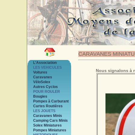
CARAVANES MINIAT
L'Association
LES VEHICULES
Nous signalons à n
Voitures
Caravanes
VéloSolex
Autres Cyclos
POUR ROULER
Bougies
Pompes à Carburant
Cartes Routières
LES JOUETS
Caravanes Minis
Camping Cars Minis
Solex Miniatures
Pompes Miniatures