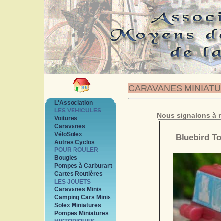
CARAVANES MINIAT
L'Association
LES VEHICULES
Nous signalons à n
Voitures
Caravanes
VéloSolex
Bluebird To
Autres Cyclos
POUR ROULER
Bougies
Pompes à Carburant
Cartes Routières
LES JOUETS
Caravanes Minis
Camping Cars Minis
Solex Miniatures
Pompes Miniatures