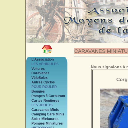
CARAVANES MINIAT
L'Association
LES VEHICULES
Nous signalons à n
Voitures
Caravanes
VéloSolex
Corg
Autres Cyclos
POUR ROULER
Bougies
Pompes à Carburant
Cartes Routières
LES JOUETS
Caravanes Minis
Camping Cars Minis
Solex Miniatures
Pompes Miniatures