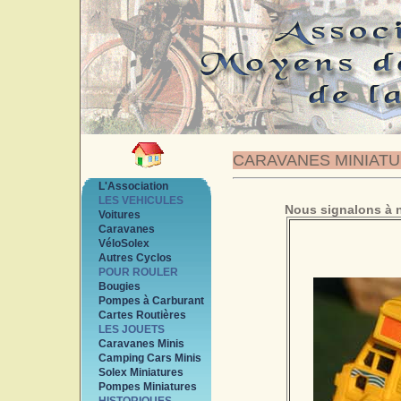
CARAVANES MINIAT
L'Association
LES VEHICULES
Nous signalons à n
Voitures
Caravanes
VéloSolex
Autres Cyclos
POUR ROULER
Bougies
Pompes à Carburant
Cartes Routières
LES JOUETS
Caravanes Minis
Camping Cars Minis
Solex Miniatures
Pompes Miniatures