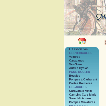
L'Association
LES VEHICULES
Voitures
Caravanes
VéloSolex
Autres Cyclos
POUR ROULER
Bougies
Pompes à Carburant
Cartes Routières
LES JOUETS
Caravanes Minis
Camping Cars Minis
Solex Miniatures
Pompes Miniatures