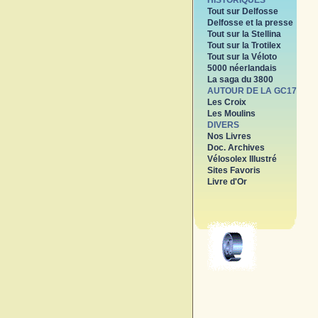
HISTORIQUES
Tout sur Delfosse
Delfosse et la presse
Tout sur la Stellina
Tout sur la Trotilex
Tout sur la Véloto
5000 néerlandais
La saga du 3800
AUTOUR DE LA GC17
Les Croix
Les Moulins
DIVERS
Nos Livres
Doc. Archives
Vélosolex Illustré
Sites Favoris
Livre d'Or