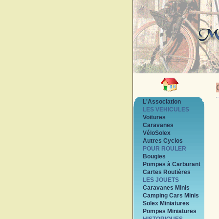
L'Association
LES VEHICULES
Voitures
Caravanes
VéloSolex
Autres Cyclos
POUR ROULER
Bougies
Pompes à Carburant
Cartes Routières
LES JOUETS
Caravanes Minis
Camping Cars Minis
Solex Miniatures
Pompes Miniatures