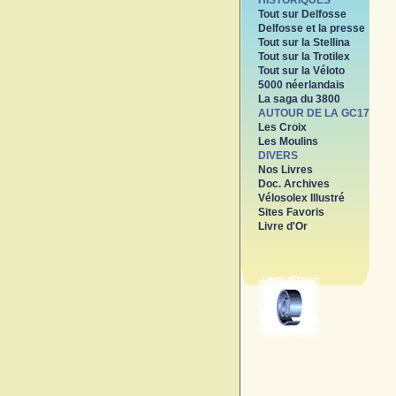
HISTORIQUES
Tout sur Delfosse
Delfosse et la presse
Tout sur la Stellina
Tout sur la Trotilex
Tout sur la Véloto
5000 néerlandais
La saga du 3800
AUTOUR DE LA GC17
Les Croix
Les Moulins
DIVERS
Nos Livres
Doc. Archives
Vélosolex Illustré
Sites Favoris
Livre d'Or