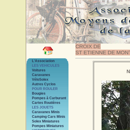
CROIX DE
ST ETIENNE DE MON
L'Association
LES VEHICULES
Voitures
N
Caravanes
VéloSolex
Autres Cyclos
POUR ROULER
Bougies
Pompes à Carburant
Cartes Routières
LES JOUETS
Caravanes Minis
Camping Cars Minis
Solex Miniatures
Pompes Miniatures