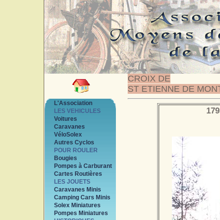
CROIX DE
ST ETIENNE DE MON
L'Association
179
LES VEHICULES
Voitures
Caravanes
VéloSolex
Autres Cyclos
POUR ROULER
Bougies
Pompes à Carburant
Cartes Routières
LES JOUETS
Caravanes Minis
Camping Cars Minis
Solex Miniatures
Pompes Miniatures