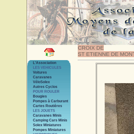
CROIX DE
ST ETIENNE DE MON
L'Association
LES VEHICULES
Voitures
Caravanes
VéloSolex
Autres Cyclos
POUR ROULER
Bougies
Pompes à Carburant
Cartes Routières
LES JOUETS
Caravanes Minis
Camping Cars Minis
Solex Miniatures
Pompes Miniatures