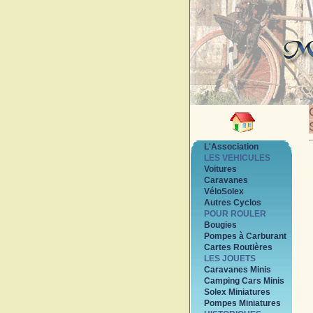
L'Association
LES VEHICULES
Voitures
Caravanes
VéloSolex
Autres Cyclos
POUR ROULER
Bougies
Pompes à Carburant
Cartes Routières
LES JOUETS
Caravanes Minis
Camping Cars Minis
Solex Miniatures
Pompes Miniatures