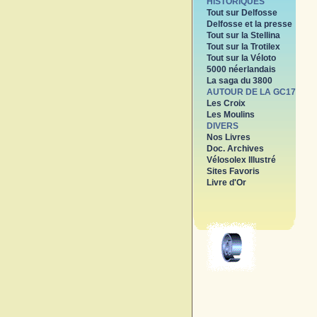
HISTORIQUES
Tout sur Delfosse
Delfosse et la presse
Tout sur la Stellina
Tout sur la Trotilex
Tout sur la Véloto
5000 néerlandais
La saga du 3800
AUTOUR DE LA GC17
Les Croix
Les Moulins
DIVERS
Nos Livres
Doc. Archives
Vélosolex Illustré
Sites Favoris
Livre d'Or