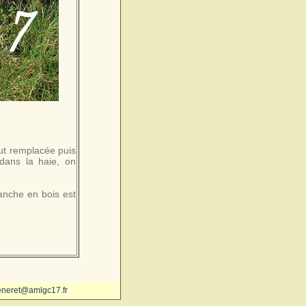
fut remplacée puis
dans la haie, on
anche en bois est
eneret@amlgc17.fr