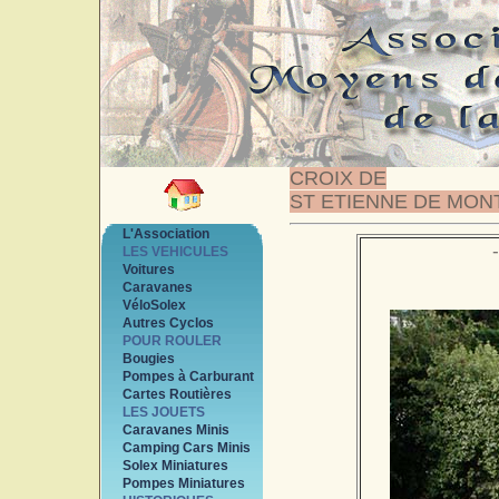
CROIX DE
ST ETIENNE DE MON
L'Association
LES VEHICULES
Voitures
Caravanes
VéloSolex
Autres Cyclos
POUR ROULER
Bougies
Pompes à Carburant
Cartes Routières
LES JOUETS
Caravanes Minis
Camping Cars Minis
Solex Miniatures
Pompes Miniatures