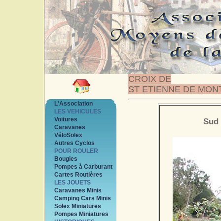
CROIX DE
ST ETIENNE DE MON
L'Association
LES VEHICULES
Voitures
Sud 
Caravanes
VéloSolex
Autres Cyclos
POUR ROULER
Bougies
Pompes à Carburant
Cartes Routières
LES JOUETS
Caravanes Minis
Camping Cars Minis
Solex Miniatures
Pompes Miniatures