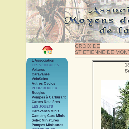
CROIX DE
ST ETIENNE DE MON
L'Association
1
LES VEHICULES
Voitures
S
Caravanes
VéloSolex
Autres Cyclos
POUR ROULER
Bougies
Pompes à Carburant
Cartes Routières
LES JOUETS
Caravanes Minis
Camping Cars Minis
Solex Miniatures
Pompes Miniatures