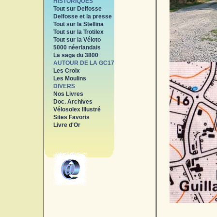
HISTORIQUES
Tout sur Delfosse
Delfosse et la presse
Tout sur la Stellina
Tout sur la Trotilex
Tout sur la Véloto
5000 néerlandais
La saga du 3800
AUTOUR DE LA GC17
Les Croix
Les Moulins
DIVERS
Nos Livres
Doc. Archives
Vélosolex Illustré
Sites Favoris
Livre d'Or