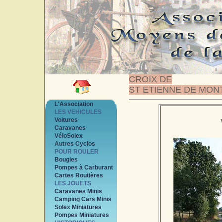
CROIX DE
ST ETIENNE DE MON
L'Association
LES VEHICULES
Voitures
Caravanes
VéloSolex
Autres Cyclos
POUR ROULER
Bougies
Pompes à Carburant
Cartes Routières
LES JOUETS
Caravanes Minis
Camping Cars Minis
Solex Miniatures
Pompes Miniatures