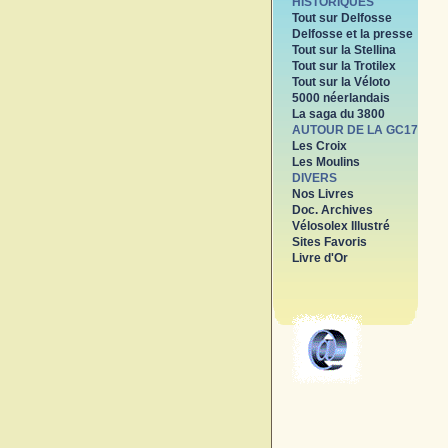
HISTORIQUES
Tout sur Delfosse
Delfosse et la presse
Tout sur la Stellina
Tout sur la Trotilex
Tout sur la Véloto
5000 néerlandais
La saga du 3800
AUTOUR DE LA GC17
Les Croix
Les Moulins
DIVERS
Nos Livres
Doc. Archives
Vélosolex Illustré
Sites Favoris
Livre d'Or