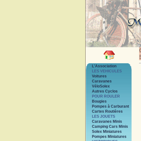
L'Association
LES VEHICULES
Voitures
Caravanes
VéloSolex
Autres Cyclos
POUR ROULER
Bougies
Pompes à Carburant
Cartes Routières
LES JOUETS
Caravanes Minis
Camping Cars Minis
Solex Miniatures
Pompes Miniatures