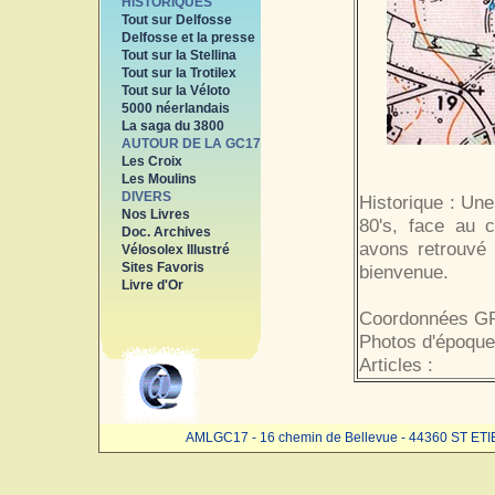
HISTORIQUES
Tout sur Delfosse
Delfosse et la presse
Tout sur la Stellina
Tout sur la Trotilex
Tout sur la Véloto
5000 néerlandais
La saga du 3800
AUTOUR DE LA GC17
Les Croix
Les Moulins
DIVERS
Historique : Un
Nos Livres
80's, face au c
Doc. Archives
avons retrouvé 
Vélosolex Illustré
Sites Favoris
bienvenue.
Livre d'Or
Coordonnées GP
Photos d'époque
Articles :
AMLGC17 - 16 chemin de Bellevue - 44360 ST ET