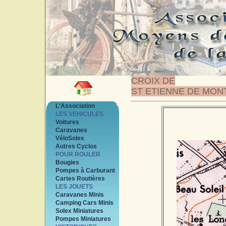
CROIX DE
ST ETIENNE DE MON
L'Association
LES VEHICULES
Voitures
Caravanes
VéloSolex
Autres Cyclos
POUR ROULER
Bougies
Pompes à Carburant
Cartes Routières
LES JOUETS
Caravanes Minis
Camping Cars Minis
Solex Miniatures
Pompes Miniatures