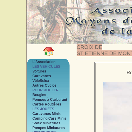
CROIX DE
ST ETIENNE DE MON
L'Association
LES VEHICULES
Voitures
Ro
Caravanes
VéloSolex
Autres Cyclos
POUR ROULER
Bougies
Pompes à Carburant
Cartes Routières
LES JOUETS
Caravanes Minis
Camping Cars Minis
Solex Miniatures
Pompes Miniatures