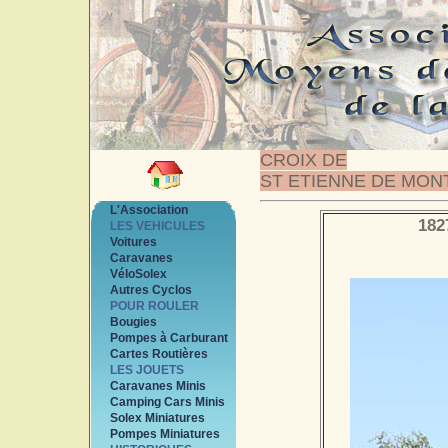
CROIX DE
ST ETIENNE DE MON
L'Association
182
LES VEHICULES
Voitures
Caravanes
VéloSolex
Autres Cyclos
POUR ROULER
Bougies
Pompes à Carburant
Cartes Routières
LES JOUETS
Caravanes Minis
Camping Cars Minis
Solex Miniatures
Pompes Miniatures