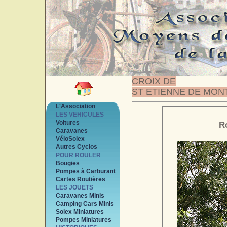
CROIX DE
ST ETIENNE DE MON
L'Association
LES VEHICULES
Voitures
R
Caravanes
VéloSolex
Autres Cyclos
POUR ROULER
Bougies
Pompes à Carburant
Cartes Routières
LES JOUETS
Caravanes Minis
Camping Cars Minis
Solex Miniatures
Pompes Miniatures