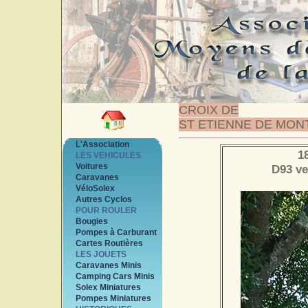
CROIX DE
ST ETIENNE DE MON
L'Association
1
LES VEHICULES
Voitures
D93 v
Caravanes
VéloSolex
Autres Cyclos
POUR ROULER
Bougies
Pompes à Carburant
Cartes Routières
LES JOUETS
Caravanes Minis
Camping Cars Minis
Solex Miniatures
Pompes Miniatures