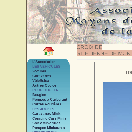
CROIX DE
ST ETIENNE DE MON
L'Association
LES VEHICULES
Voitures
D9
Caravanes
VéloSolex
Autres Cyclos
POUR ROULER
Bougies
Pompes à Carburant
Cartes Routières
LES JOUETS
Caravanes Minis
Camping Cars Minis
Solex Miniatures
Pompes Miniatures