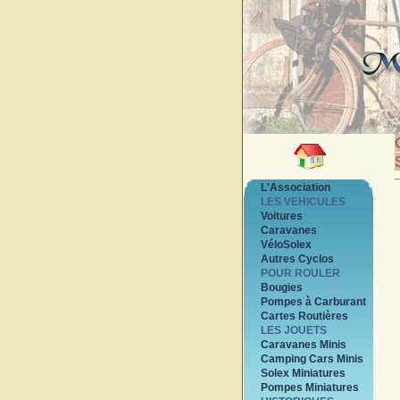
L'Association
LES VEHICULES
Voitures
Caravanes
VéloSolex
Autres Cyclos
POUR ROULER
Bougies
Pompes à Carburant
Cartes Routières
LES JOUETS
Caravanes Minis
Camping Cars Minis
Solex Miniatures
Pompes Miniatures