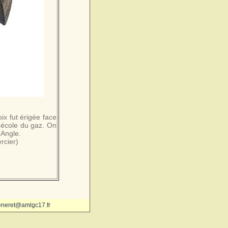
oix fut érigée face
l'école du gaz. On
'Angle.
rcier)
eneret@amlgc17.fr