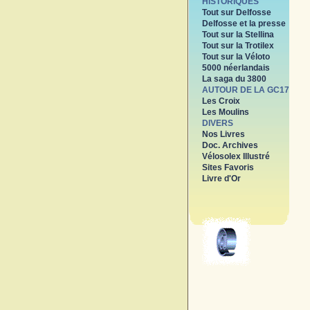
HISTORIQUES
Tout sur Delfosse
Delfosse et la presse
Tout sur la Stellina
Tout sur la Trotilex
Tout sur la Véloto
5000 néerlandais
La saga du 3800
AUTOUR DE LA GC17
Les Croix
Les Moulins
DIVERS
Nos Livres
Doc. Archives
Vélosolex Illustré
Sites Favoris
Livre d'Or