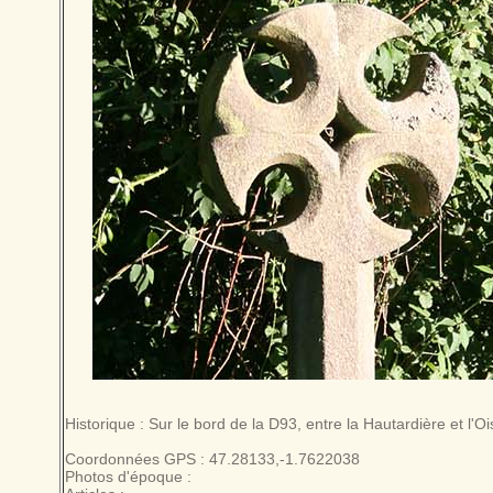
Historique : Sur le bord de la D93, entre la Hautardière et l'Oi
Coordonnées GPS : 47.28133,-1.7622038
Photos d'époque :