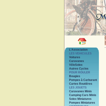
L'Association
LES VEHICULES
Voitures
Caravanes
VéloSolex
Autres Cyclos
POUR ROULER
Bougies
Pompes à Carburant
Cartes Routières
LES JOUETS
Caravanes Minis
Camping Cars Minis
Solex Miniatures
Pompes Miniatures