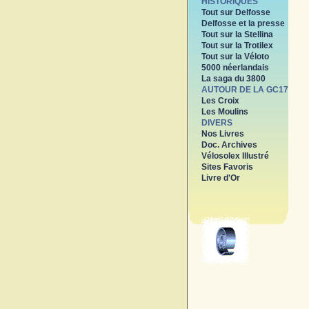
HISTORIQUES
Tout sur Delfosse
Delfosse et la presse
Tout sur la Stellina
Tout sur la Trotilex
Tout sur la Véloto
5000 néerlandais
La saga du 3800
AUTOUR DE LA GC17
Les Croix
Les Moulins
DIVERS
Nos Livres
Doc. Archives
Vélosolex Illustré
Sites Favoris
Livre d'Or