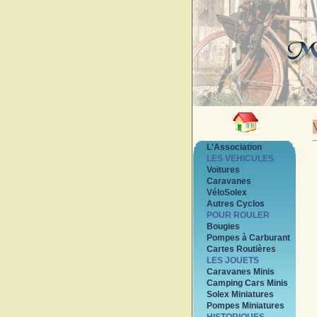
L'Association
LES VEHICULES
Voitures
Caravanes
VéloSolex
Autres Cyclos
POUR ROULER
Bougies
Pompes à Carburant
Cartes Routières
LES JOUETS
Caravanes Minis
Camping Cars Minis
Solex Miniatures
Pompes Miniatures