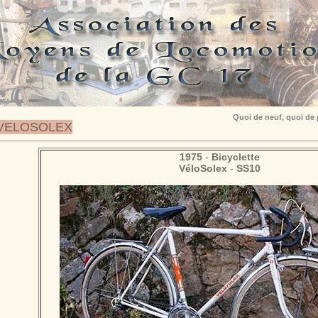
Quoi de neuf, quoi de
VELOSOLEX
1975
-
Bicyclette
VéloSolex
-
SS10