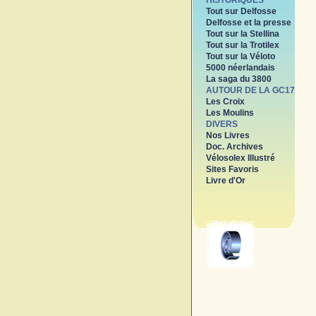
HISTORIQUES
Tout sur Delfosse
Delfosse et la presse
Tout sur la Stellina
Tout sur la Trotilex
Tout sur la Véloto
5000 néerlandais
La saga du 3800
AUTOUR DE LA GC17
Les Croix
Les Moulins
DIVERS
Nos Livres
Doc. Archives
Vélosolex Illustré
Sites Favoris
Livre d'Or