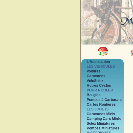
L'Association
LES VEHICULES
Voitures
Caravanes
VéloSolex
Autres Cyclos
POUR ROULER
Bougies
Pompes à Carburant
Cartes Routières
LES JOUETS
Caravanes Minis
Camping Cars Minis
Solex Miniatures
Pompes Miniatures