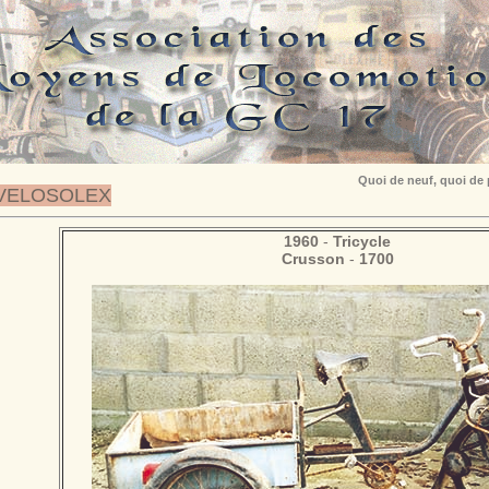
Quoi de neuf, quoi de
VELOSOLEX
1960
-
Tricycle
Crusson
-
1700