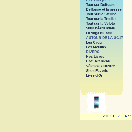
HISTORIQUES
Tout sur Delfosse
Delfosse et la presse
Tout sur la Stellina
Tout sur la Trotilex
Tout sur la Véloto
5000 néerlandais
La saga du 3800
AUTOUR DE LA GC17
Les Croix
Les Moulins
DIVERS
Nos Livres
Doc. Archives
Vélosolex Illustré
Sites Favoris
Livre d'Or
AMLGC17 - 16 ch