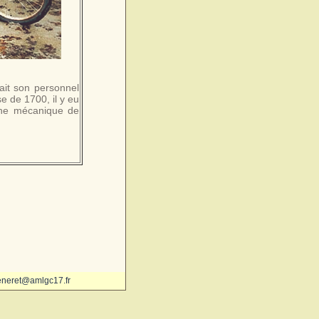
ait son personnel
se de 1700, il y eu
une mécanique de
eneret@amlgc17.fr