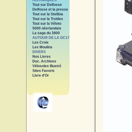
HISTORIQUES
Tout sur Delfosse
Delfosse et la presse
Tout sur la Stellina
Tout sur la Trotilex
Tout sur la Véloto
5000 néerlandais
La saga du 3800
AUTOUR DE LA GC17
Les Croix
Les Moulins
DIVERS
Nos Livres
Doc. Archives
Vélosolex Illustré
Sites Favoris
Livre d'Or