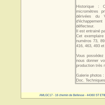
Historique : 
micromètres pn
dérivées du V
d'échappement 
déflecteur.
Il est entrainé 
Cet exemplaire
numéros 73, 89,
416, 463, 493 et
Vous possédez 
nous donner vo
production très
Galerie photos :
Doc. Techniques
AMLGC17 - 16 chemin de Bellevue - 44360 ST ET