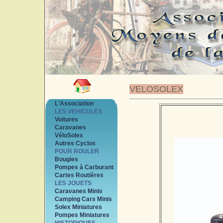
VELOSOLEX
L'Association
LES VEHICULES
Voitures
Caravanes
VéloSolex
Autres Cyclos
POUR ROULER
Bougies
Pompes à Carburant
Cartes Routières
LES JOUETS
Caravanes Minis
Camping Cars Minis
Solex Miniatures
Pompes Miniatures