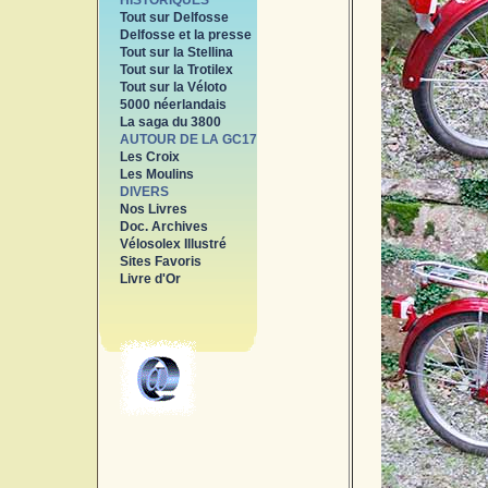
HISTORIQUES
Tout sur Delfosse
Delfosse et la presse
Tout sur la Stellina
Tout sur la Trotilex
Tout sur la Véloto
5000 néerlandais
La saga du 3800
AUTOUR DE LA GC17
Les Croix
Les Moulins
DIVERS
Nos Livres
Doc. Archives
Vélosolex Illustré
Sites Favoris
Livre d'Or