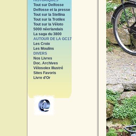
HISTORIQUES
Tout sur Delfosse
Delfosse et la presse
Tout sur la Stellina
Tout sur la Trotilex
Tout sur la Véloto
5000 néerlandais
La saga du 3800
AUTOUR DE LA GC17
Les Croix
Les Moulins
DIVERS
Nos Livres
Doc. Archives
Vélosolex Illustré
Sites Favoris
Livre d'Or