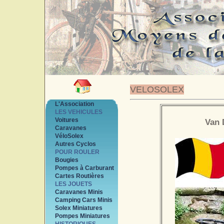
VELOSOLEX
L'Association
LES VEHICULES
Voitures
Van 
Caravanes
VéloSolex
Autres Cyclos
POUR ROULER
Bougies
Pompes à Carburant
Cartes Routières
LES JOUETS
Caravanes Minis
Camping Cars Minis
Solex Miniatures
Pompes Miniatures