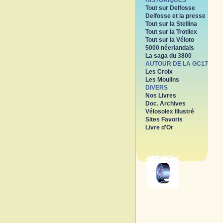
HISTORIQUES
Tout sur Delfosse
Delfosse et la presse
Tout sur la Stellina
Tout sur la Trotilex
Tout sur la Véloto
5000 néerlandais
La saga du 3800
AUTOUR DE LA GC17
Les Croix
Les Moulins
DIVERS
Nos Livres
Doc. Archives
Vélosolex Illustré
Sites Favoris
Livre d'Or