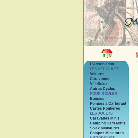
L'Association
LES VEHICULES
Voitures
Caravanes
VéloSolex
Autres Cyclos
POUR ROULER
Bougies
Pompes à Carburant
Cartes Routières
LES JOUETS
Caravanes Minis
Camping Cars Minis
Solex Miniatures
Pompes Miniatures