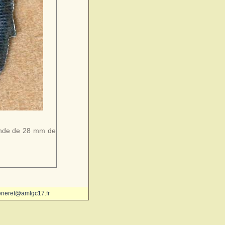
grande de 28 mm de
eneret@amlgc17.fr