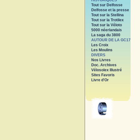
HISTORIQUES
Tout sur Delfosse
Delfosse et la presse
Tout sur la Stellina
Tout sur la Trotilex
Tout sur la Véloto
5000 néerlandais
La saga du 3800
AUTOUR DE LA GC17
Les Croix
Les Moulins
DIVERS
Nos Livres
Doc. Archives
Vélosolex Illustré
Sites Favoris
Livre d'Or