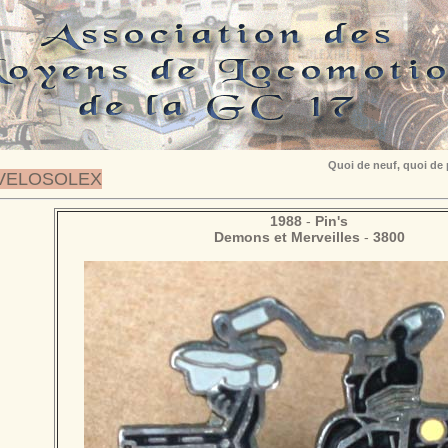
Quoi de neuf, quoi de
VELOSOLEX
1988
-
Pin's
Demons et Merveilles
-
3800