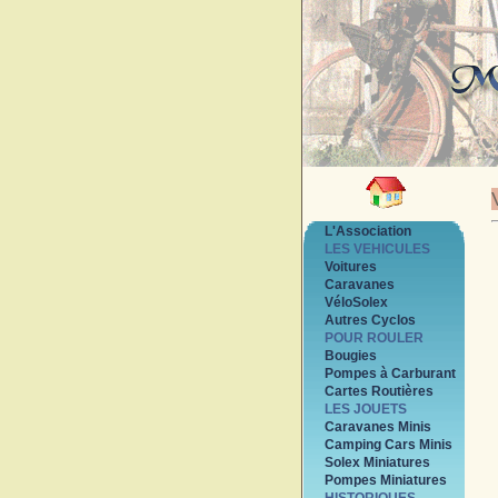
L'Association
LES VEHICULES
Voitures
Caravanes
VéloSolex
Autres Cyclos
POUR ROULER
Bougies
Pompes à Carburant
Cartes Routières
LES JOUETS
Caravanes Minis
Camping Cars Minis
Solex Miniatures
Pompes Miniatures