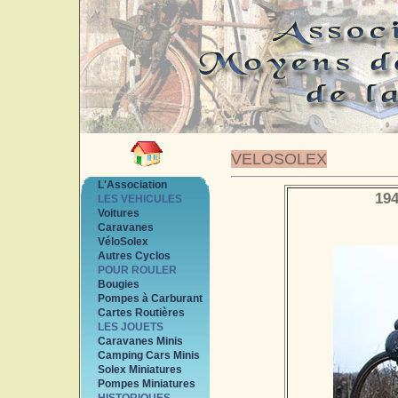
VELOSOLEX
L'Association
194
LES VEHICULES
Voitures
Caravanes
VéloSolex
Autres Cyclos
POUR ROULER
Bougies
Pompes à Carburant
Cartes Routières
LES JOUETS
Caravanes Minis
Camping Cars Minis
Solex Miniatures
Pompes Miniatures