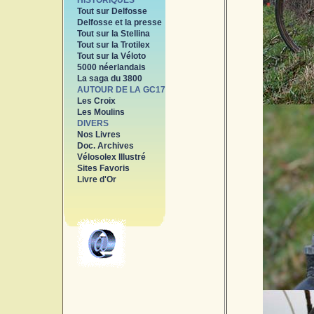
HISTORIQUES
Tout sur Delfosse
Delfosse et la presse
Tout sur la Stellina
Tout sur la Trotilex
Tout sur la Véloto
5000 néerlandais
La saga du 3800
AUTOUR DE LA GC17
Les Croix
Les Moulins
DIVERS
Nos Livres
Doc. Archives
Vélosolex Illustré
Sites Favoris
Livre d'Or