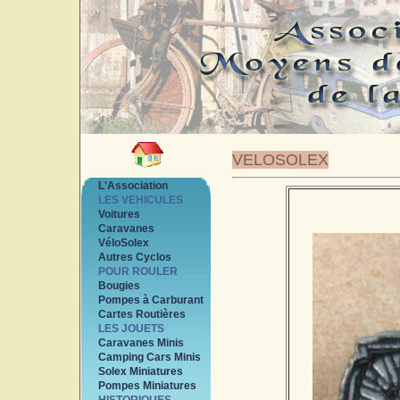
VELOSOLEX
L'Association
LES VEHICULES
Voitures
Caravanes
VéloSolex
Autres Cyclos
POUR ROULER
Bougies
Pompes à Carburant
Cartes Routières
LES JOUETS
Caravanes Minis
Camping Cars Minis
Solex Miniatures
Pompes Miniatures