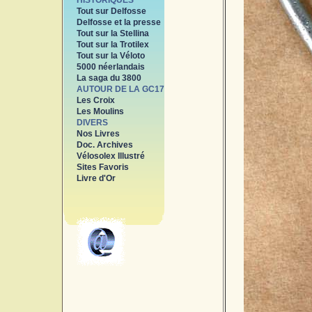
HISTORIQUES
Tout sur Delfosse
Delfosse et la presse
Tout sur la Stellina
Tout sur la Trotilex
Tout sur la Véloto
5000 néerlandais
La saga du 3800
AUTOUR DE LA GC17
Les Croix
Les Moulins
DIVERS
Nos Livres
Doc. Archives
Vélosolex Illustré
Sites Favoris
Livre d'Or