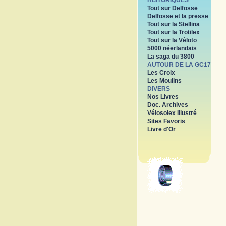
HISTORIQUES
Tout sur Delfosse
Delfosse et la presse
Tout sur la Stellina
Tout sur la Trotilex
Tout sur la Véloto
5000 néerlandais
La saga du 3800
AUTOUR DE LA GC17
Les Croix
Les Moulins
DIVERS
Nos Livres
Doc. Archives
Vélosolex Illustré
Sites Favoris
Livre d'Or