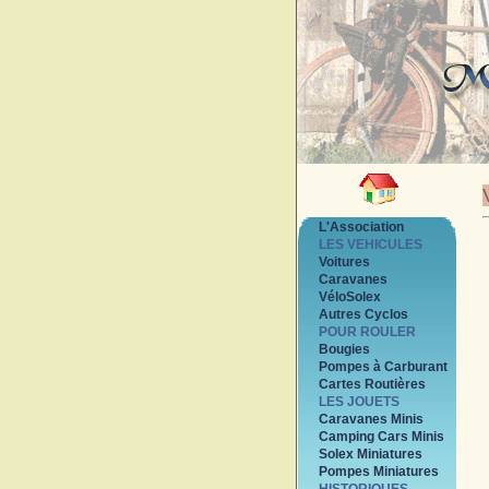
L'Association
LES VEHICULES
Voitures
Caravanes
VéloSolex
Autres Cyclos
POUR ROULER
Bougies
Pompes à Carburant
Cartes Routières
LES JOUETS
Caravanes Minis
Camping Cars Minis
Solex Miniatures
Pompes Miniatures