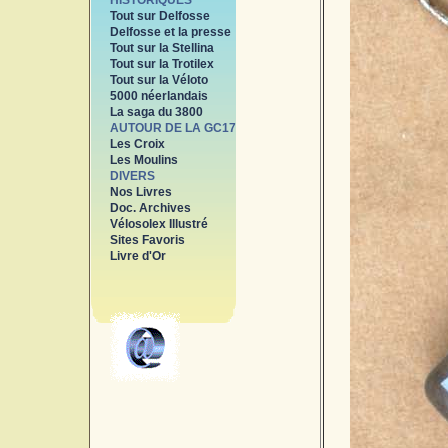
HISTORIQUES
Tout sur Delfosse
Delfosse et la presse
Tout sur la Stellina
Tout sur la Trotilex
Tout sur la Véloto
5000 néerlandais
La saga du 3800
AUTOUR DE LA GC17
Les Croix
Les Moulins
DIVERS
Nos Livres
Doc. Archives
Vélosolex Illustré
Sites Favoris
Livre d'Or