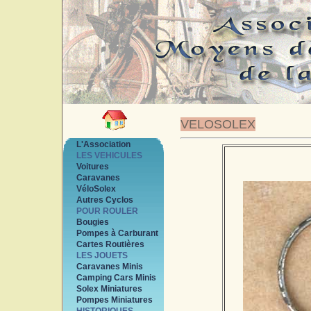
VELOSOLEX
L'Association
LES VEHICULES
Voitures
Caravanes
VéloSolex
Autres Cyclos
POUR ROULER
Bougies
Pompes à Carburant
Cartes Routières
LES JOUETS
Caravanes Minis
Camping Cars Minis
Solex Miniatures
Pompes Miniatures