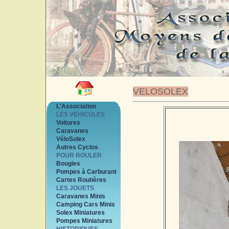
VELOSOLEX
L'Association
LES VEHICULES
Voitures
Caravanes
VéloSolex
Autres Cyclos
POUR ROULER
Bougies
Pompes à Carburant
Cartes Routières
LES JOUETS
Caravanes Minis
Camping Cars Minis
Solex Miniatures
Pompes Miniatures