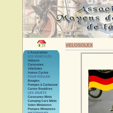
VELOSOLEX
L'Association
LES VEHICULES
Voitures
Caravanes
VéloSolex
Autres Cyclos
POUR ROULER
Bougies
Pompes à Carburant
Cartes Routières
LES JOUETS
Caravanes Minis
Camping Cars Minis
Solex Miniatures
Pompes Miniatures