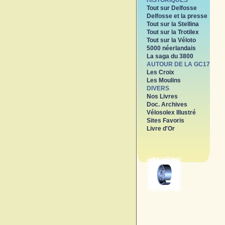
HISTORIQUES
Tout sur Delfosse
Delfosse et la presse
Tout sur la Stellina
Tout sur la Trotilex
Tout sur la Véloto
5000 néerlandais
La saga du 3800
AUTOUR DE LA GC17
Les Croix
Les Moulins
DIVERS
Nos Livres
Doc. Archives
Vélosolex Illustré
Sites Favoris
Livre d'Or