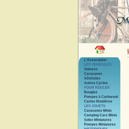
L'Association
LES VEHICULES
Voitures
Caravanes
VéloSolex
Autres Cyclos
POUR ROULER
Bougies
Pompes à Carburant
Cartes Routières
LES JOUETS
Caravanes Minis
Camping Cars Minis
Solex Miniatures
Pompes Miniatures