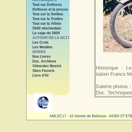
HISTORIQUES
Tout sur Delfosse
Delfosse et la presse
Tout sur la Stellina
Tout sur la Trotilex
Tout sur la Véloto
5000 néerlandais
La saga du 3800
AUTOUR DE LA GC17
Les Croix
Les Moulins
DIVERS
Nos Livres
Doc. Archives
Vélosolex Illustré
Historique : L
Sites Favoris
italien Franco Mo
Livre d'Or
Galerie photos :
Doc. Techniques
AMLGC17 - 16 chemin de Bellevue - 44360 ST ET