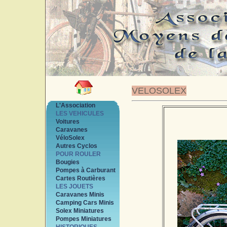
VELOSOLEX
L'Association
LES VEHICULES
Voitures
Caravanes
VéloSolex
Autres Cyclos
POUR ROULER
Bougies
Pompes à Carburant
Cartes Routières
LES JOUETS
Caravanes Minis
Camping Cars Minis
Solex Miniatures
Pompes Miniatures