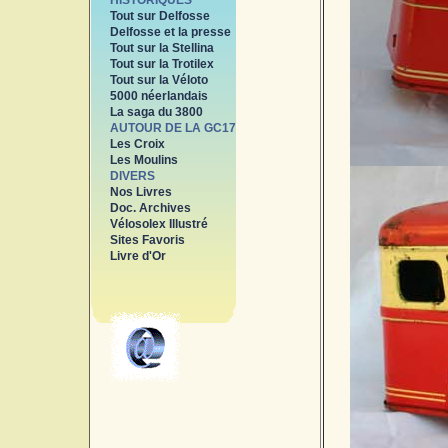
HISTORIQUES
Tout sur Delfosse
Delfosse et la presse
Tout sur la Stellina
Tout sur la Trotilex
Tout sur la Véloto
5000 néerlandais
La saga du 3800
AUTOUR DE LA GC17
Les Croix
Les Moulins
DIVERS
Nos Livres
Doc. Archives
Vélosolex Illustré
Sites Favoris
Livre d'Or