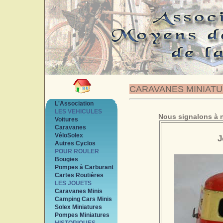
CARAVANES MINIAT
L'Association
LES VEHICULES
Nous signalons à n
Voitures
Caravanes
VéloSolex
J
Autres Cyclos
POUR ROULER
Bougies
Pompes à Carburant
Cartes Routières
LES JOUETS
Caravanes Minis
Camping Cars Minis
Solex Miniatures
Pompes Miniatures