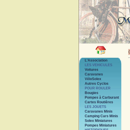
L'Association
LES VEHICULES
Voitures
Caravanes
VéloSolex
Autres Cyclos
POUR ROULER
Bougies
Pompes à Carburant
Cartes Routières
LES JOUETS
Caravanes Minis
Camping Cars Minis
Solex Miniatures
Pompes Miniatures