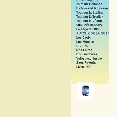
HISTORIQUES
Tout sur Delfosse
Delfosse et la presse
Tout sur la Stellina
Tout sur la Trotilex
Tout sur la Véloto
5000 néerlandais
La saga du 3800
AUTOUR DE LA GC17
Les Croix
Les Moulins
DIVERS
Nos Livres
Doc. Archives
Vélosolex Illustré
Sites Favoris
Livre d'Or