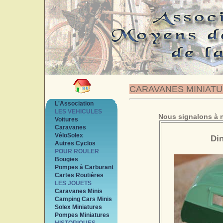
CARAVANES MINIAT
L'Association
LES VEHICULES
Nous signalons à n
Voitures
Caravanes
VéloSolex
Di
Autres Cyclos
POUR ROULER
Bougies
Pompes à Carburant
Cartes Routières
LES JOUETS
Caravanes Minis
Camping Cars Minis
Solex Miniatures
Pompes Miniatures