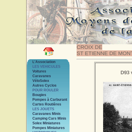
CROIX DE
ST ETIENNE DE MON
L'Association
LES VEHICULES
Voitures
D93 
Caravanes
VéloSolex
Autres Cyclos
POUR ROULER
Bougies
Pompes à Carburant
Cartes Routières
LES JOUETS
Caravanes Minis
Camping Cars Minis
Solex Miniatures
Pompes Miniatures