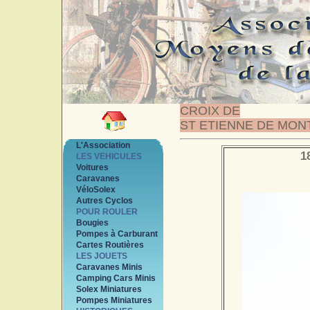
CROIX DE
ST ETIENNE DE MON
L'Association
1
LES VEHICULES
Voitures
Caravanes
VéloSolex
Autres Cyclos
POUR ROULER
Bougies
Pompes à Carburant
Cartes Routières
LES JOUETS
Caravanes Minis
Camping Cars Minis
Solex Miniatures
Pompes Miniatures