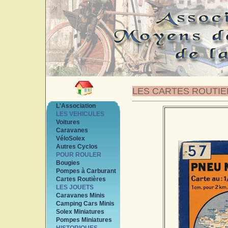
LES CARTES ROUTI
L'Association
LES VEHICULES
Voitures
Caravanes
VéloSolex
Autres Cyclos
POUR ROULER
Bougies
Pompes à Carburant
Cartes Routières
LES JOUETS
Caravanes Minis
Camping Cars Minis
Solex Miniatures
Pompes Miniatures