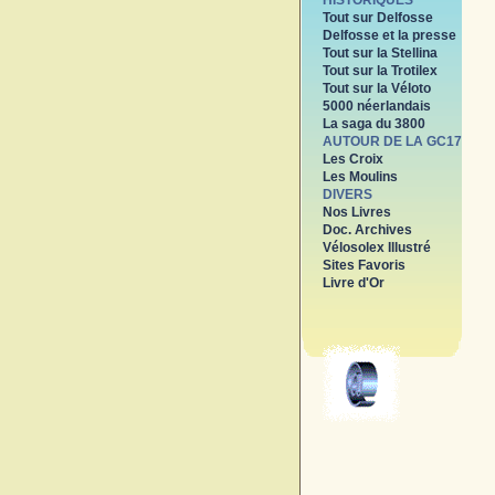
HISTORIQUES
Tout sur Delfosse
Delfosse et la presse
Tout sur la Stellina
Tout sur la Trotilex
Tout sur la Véloto
5000 néerlandais
La saga du 3800
AUTOUR DE LA GC17
Les Croix
Les Moulins
DIVERS
Nos Livres
Doc. Archives
Vélosolex Illustré
Sites Favoris
Livre d'Or