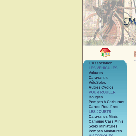
L'Association
LES VEHICULES
Voitures
Caravanes
VéloSolex
Autres Cyclos
POUR ROULER
Bougies
Pompes à Carburant
Cartes Routières
LES JOUETS
Caravanes Minis
Camping Cars Minis
Solex Miniatures
Pompes Miniatures